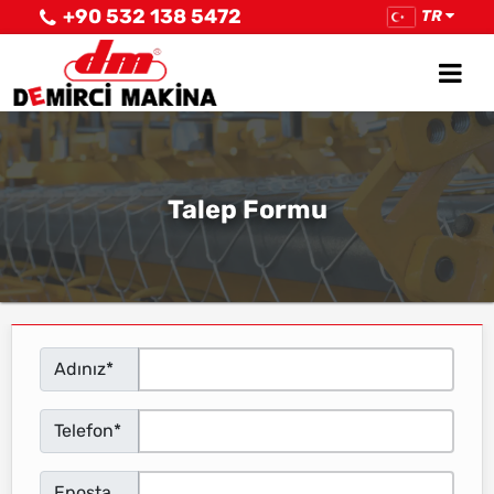
+90 532 138 5472
TR
Talep Formu
Adınız*
Telefon*
Eposta