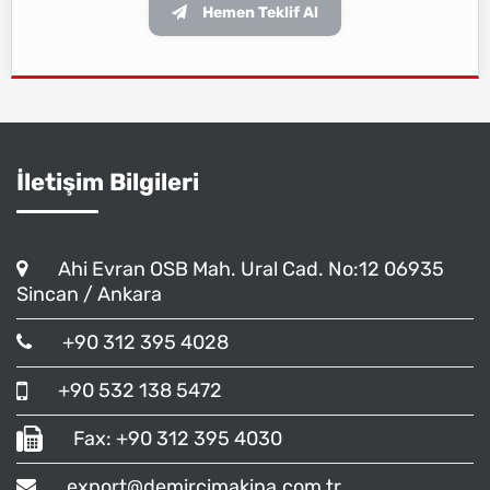
Hemen Teklif Al
İletişim Bilgileri
Ahi Evran OSB Mah. Ural Cad. No:12 06935
Sincan / Ankara
+90 312 395 4028
+90 532 138 5472
Fax: +90 312 395 4030
export@demircimakina.com.tr